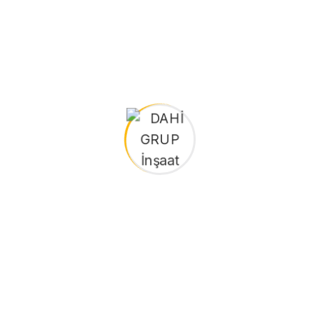
Categories
Kategori yok
Search
Search
for: